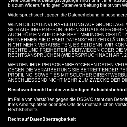
Viele Datenverarbeitungsvorgänge sind nur mit Ihrer ausdrü
bis zum Widerruf erfolgten Datenverarbeitung bleibt vom Wid
Widerspruchsrecht gegen die Datenerhebung in besondere
WENN DIE DATENVERARBEITUNG AUF GRUNDLAGE VON 
SICH AUS IHRER BESONDEREN SITUATION ERGEBE
AUCH FÜR EIN AUF DIESE BESTIMMUNGEN GESTÜT
ENTNEHMEN SIE DIESER DATENSCHUTZERKLÄRUN
NICHT MEHR VERARBEITEN, ES SEI DENN, WIR KÖ
RECHTE UND FREIHEITEN ÜBERWIEGEN ODER DIE
RECHTSANSPRÜCHEN (WIDERSPRUCH NACH ART. 21 
WERDEN IHRE PERSONENBEZOGENEN DATEN VERARB
GEGEN DIE VERARBEITUNG SIE BETREFFENDER PE
PROFILING, SOWEIT ES MIT SOLCHER DIREKTWER
ANSCHLIESSEND NICHT MEHR ZUM ZWECKE DER DI
Beschwerderecht bei der zuständigen Aufsichtsbehör
Im Falle von Verstößen gegen die DSGVO steht den Betroff
ihres Arbeitsplatzes oder des Orts des mutmaßlichen Verst
Rechtsbehelfe.
Recht auf Datenübertragbarkeit