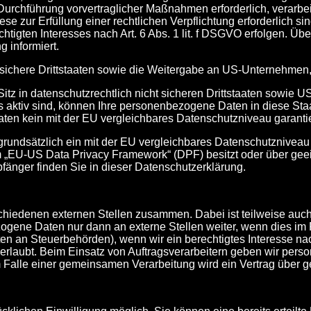
 Durchführung vorvertraglicher Maßnahmen erforderlich, verarbeit
e zur Erfüllung einer rechtlichen Verpflichtung erforderlich si
igten Interesses nach Art. 6 Abs. 1 lit. f DSGVO erfolgen. Übe
g informiert.
sichere Drittstaaten sowie die Weitergabe an US-Unternehmen, di
tz in datenschutzrechtlich nicht sicheren Drittstaaten sowie 
s aktiv sind, können Ihre personenbezogene Daten in diese Staa
taaten kein mit der EU vergleichbares Datenschutzniveau garanti
t grundsätzlich ein mit der EU vergleichbares Datenschutznivea
m „EU-US Data Privacy Framework“ (DPF) besitzt oder über geeig
fänger finden Sie in dieser Datenschutzerklärung.
erschiedenen externen Stellen zusammen. Dabei ist teilweise a
ogene Daten nur dann an externe Stellen weiter, wenn dies im Ra
aten an Steuerbehörden), wenn wir ein berechtigtes Interesse n
erlaubt. Beim Einsatz von Auftragsverarbeitern geben wir pe
. Im Falle einer gemeinsamen Verarbeitung wird ein Vertrag üb