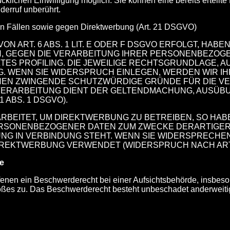
cklichen Einwilligung möglich. Sie können eine bereits erteilte
erruf unberührt.
n Fällen sowie gegen Direktwerbung (Art. 21 DSGVO)
ART. 6 ABS. 1 LIT. E ODER F DSGVO ERFOLGT, HABEN 
N, GEGEN DIE VERARBEITUNG IHRER PERSONENBEZOGE
ZTES PROFILING. DIE JEWEILIGE RECHTSGRUNDLAGE, 
G. WENN SIE WIDERSPRUCH EINLEGEN, WERDEN WIR 
NNEN ZWINGENDE SCHUTZWÜRDIGE GRÜNDE FÜR DIE V
 VERARBEITUNG DIENT DER GELTENDMACHUNG, AUSÜB
ABS. 1 DSGVO).
EITET, UM DIREKTWERBUNG ZU BETREIBEN, SO HABE
RSONENBEZOGENER DATEN ZUM ZWECKE DERARTIGER W
BUNG IN VERBINDUNG STEHT. WENN SIE WIDERSPREC
REKTWERBUNG VERWENDET (WIDERSPRUCH NACH ART. 2
de
enen ein Beschwerderecht bei einer Aufsichtsbehörde, insbeson
oßes zu. Das Beschwerderecht besteht unbeschadet anderweitige