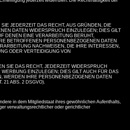
 Einwilligung jederzeit widerrufen. Die Rechtmäßigkeit der
SIE JEDERZEIT DAS RECHT, AUS GRÜNDEN, DIE
NEN DATEN WIDERSPRUCH EINZULEGEN; DIES GILT
AUF DENEN EINE VERARBEITUNG BERUHT,
IHRE BETROFFENEN PERSONENBEZOGENEN DATEN
ERARBEITUNG NACHWEISEN, DIE IHRE INTERESSEN,
UNG ODER VERTEIDIGUNG VON
N SIE DAS RECHT, JEDERZEIT WIDERSPRUCH
ERBUNG EINZULEGEN; DIES GILT AUCH FÜR DAS
HEN, WERDEN IHRE PERSONENBEZOGENEN DATEN
1 ABS. 2 DSGVO).
dere in dem Mitgliedstaat ihres gewöhnlichen Aufenthalts,
r verwaltungsrechtlicher oder gerichtlicher